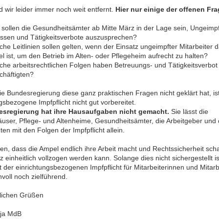
 wir leider immer noch weit entfernt.
Hier nur einige der offenen Fr
 sollen die Gesundheitsämter ab Mitte März in der Lage sein, Ungeimp
assen und Tätigkeitsverbote auszusprechen?
che Leitlinien sollen gelten, wenn der Einsatz ungeimpfter Mitarbeiter d
el ist, um den Betrieb im Alten- oder Pflegeheim aufrecht zu halten?
che arbeitsrechtlichen Folgen haben Betreuungs- und Tätigkeitsverbot 
chäftigten?
e Bundesregierung diese ganz praktischen Fragen nicht geklärt hat, ist
gsbezogene Impfpflicht nicht gut vorbereitet.
esregierung hat ihre Hausaufgaben nicht gemacht.
Sie lässt die
user, Pflege- und Altenheime, Gesundheitsämter, die Arbeitgeber und 
ten mit den Folgen der Impfpflicht allein.
en, dass die Ampel endlich ihre Arbeit macht und Rechtssicherheit scha
 einheitlich vollzogen werden kann. Solange dies nicht sichergestellt ist
 der einrichtungsbezogenen Impfpflicht für Mitarbeiterinnen und Mitarb
voll noch zielführend.
dlichen Grüßen
aja MdB