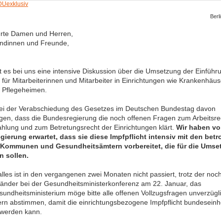
Berl
rte Damen und Herren,
undinnen und Freunde,
bt es bei uns eine intensive Diskussion über die Umsetzung der Einführ
t für Mitarbeiterinnen und Mitarbeiter in Einrichtungen wie Krankenhäu
d Pflegeheimen.
bei der Verabschiedung des Gesetzes im Deutschen Bundestag davon
en, dass die Bundesregierung die noch offenen Fragen zum Arbeitsrec
ahlung und zum Betretungsrecht der Einrichtungen klärt.
Wir haben vo
ierung erwartet, dass sie diese Impfpflicht intensiv mit den betr
 Kommunen und Gesundheitsämtern vorbereitet, die für die Umse
n sollen.
lles ist in den vergangenen zwei Monaten nicht passiert, trotz der no
 Länder bei der Gesundheitsministerkonferenz am 22. Januar, das
undheitsministerium möge bitte alle offenen Vollzugsfragen unverzügli
rn abstimmen, damit die einrichtungsbezogene Impfpflicht bundeseinhe
 werden kann.