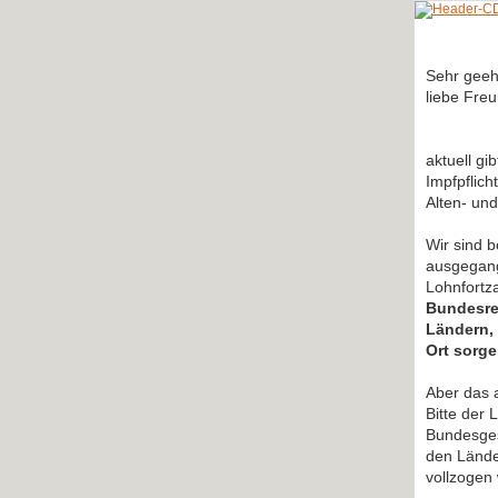
Sehr geeh
liebe Fre
aktuell gi
Impfpflich
Alten- un
Wir sind 
ausgegang
Lohnfortz
Bundesreg
Ländern,
Ort sorge
Aber das a
Bitte der
Bundesges
den Lände
vollzogen