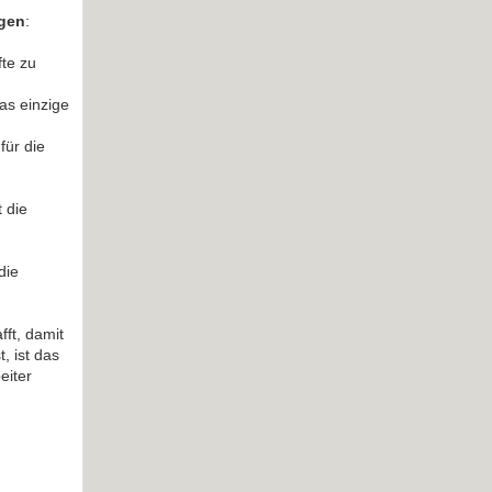
agen
:
fte zu
as einzige
für die
 die
die
fft, damit
, ist das
eiter