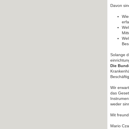
Davon sind
Wie
erf
Wel
Mitt
Wel
Bes
Solange di
einrichtun
Die Bund
Krankenhä
Beschäftig
Wir erwart
das Gesetz
Instrument
weder sinn
Mit freun
Mario Cz