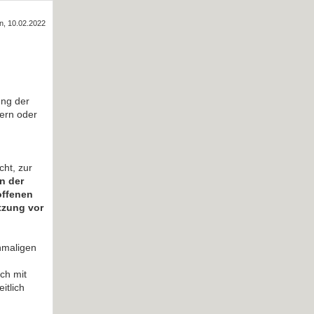
in, 10.02.2022
ung der
sern oder
ht, zur
n der
offenen
tzung vor
chmaligen
ch mit
itlich