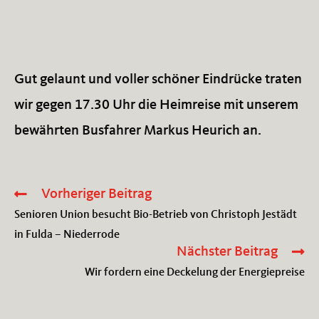
u
n
f
g
d
e
e
m
Gut gelaunt und voller schöner Eindrücke traten
m
ü
W
wir gegen 17.30 Uhr die Heimreise mit unserem
t
e
bewährten Busfahrer Markus Heurich an.
l
i
i
n
c
g
Vorheriger Beitrag
Weitere
h
u
Artikel
Senioren Union besucht Bio-Betrieb von Christoph Jestädt
e
ansehen
t
in Fulda – Niederrode
r
Nächster Beitrag
R
Wir fordern eine Deckelung der Energiepreise
u
n
d