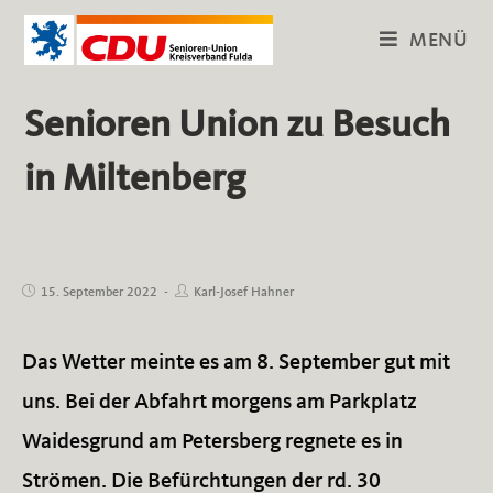
Zum
MENÜ
Inhalt
springen
Senioren Union zu Besuch
in Miltenberg
Beitrag
Beitrags-
15. September 2022
Karl-Josef Hahner
veröffentlicht:
Autor:
Das Wetter meinte es am 8. September gut mit
uns. Bei der Abfahrt morgens am Parkplatz
Waidesgrund am Petersberg regnete es in
Strömen. Die Befürchtungen der rd. 30